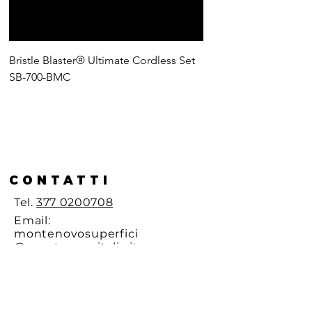
Bristle Blaster® Ultimate Cordless Set
Ultimate Cordless Too
SB-700-BMC
BMC
CONTATTI
Tel.
377 0200708
Email:
montenovosuperfici
@montenovoitalia.it
Tel. (+39)
3770200708
PARTE DI:
Montenovo SRL
Via Emilio Betti, 18,