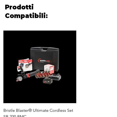
Prodotti
Compatibili:
Bristle Blaster® Ultimate Cordless Set
Ultimate Cordless Too
SB-700-BMC
BMC